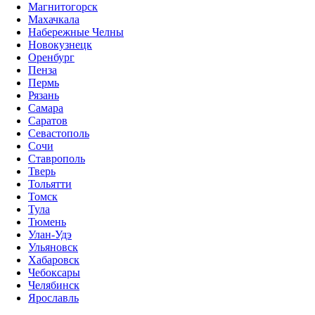
Магнитогорск
Махачкала
Набережные Челны
Новокузнецк
Оренбург
Пенза
Пермь
Рязань
Самара
Саратов
Севастополь
Сочи
Ставрополь
Тверь
Тольятти
Томск
Тула
Тюмень
Улан-Удэ
Ульяновск
Хабаровск
Чебоксары
Челябинск
Ярославль