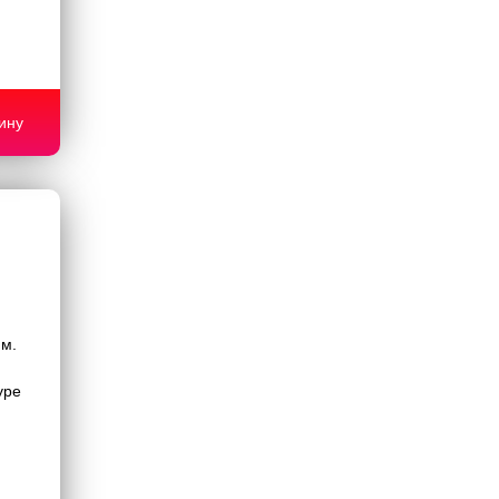
ину
.м.
уре