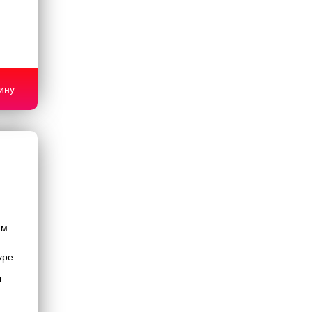
ину
.м.
уре
л