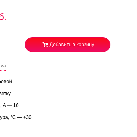
б.
Добавить в корзину
вка
ровой
зетку
, A — 16
ура, °C — +30