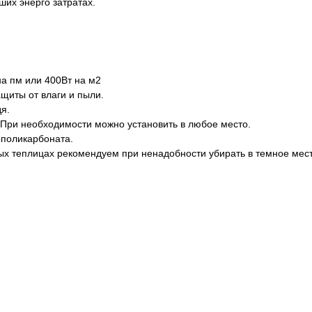
их энерго затратах.
на пм или 400Вт на м2
щиты от влаги и пыли.
дя.
 При необходимости можно установить в любое место.
 поликарбоната.
ных теплицах рекомендуем при ненадобности убирать в темное мес
 НА 6 ВОПРОС