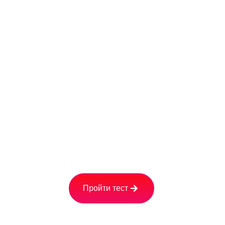
И ПОЛУЧИТЕ
Стоимость обогревателя 
Расчёт расходов на элек
Вашу персональную ск
Пройти тест