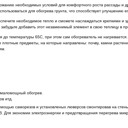
ержанию необходимых условий для комфортного роста рассады и др
пользоваться для обогрева грунта, что способствует улучшению ег
беспечите необходимое тепло и сможете наслаждаться крепкими и 
 забудьте добавить этот незаменимый элемент в свою теплицу в п
бя до температуры 65С, при этом сам обогреватель не нагреваетс
 плотные предметы, на которые направлены: почву, камни растени
ям.
 маломощный обогрев.
ов итд.
омощью саморезов и установленых люверсов смонтировав на стены,
0В. Для экономии электроэнергии и предотвращения перегрева мик