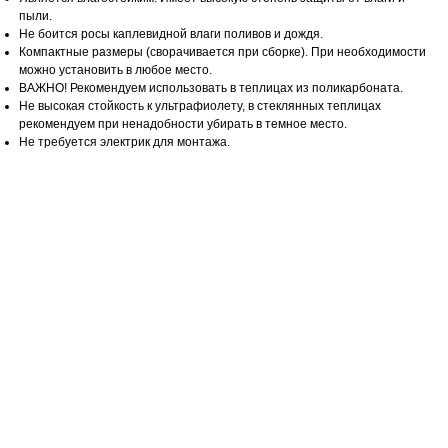
пыли.
Не боится росы каплевидной влаги поливов и дождя.
Компактные размеры (сворачивается при сборке). При необходимости
можно установить в любое место.
ВАЖНО! Рекомендуем использовать в теплицах из поликарбоната.
Не высокая стойкость к ультрафиолету, в стеклянных теплицах
рекомендуем при ненадобности убирать в темное место.
Не требуется электрик для монтажа.
ОТВЕТЬТЕ НА 6 ВОПРОСОВ
И ПОЛУЧИТЕ:
Стоимость обогревателя лично для Вас
Расчёт расходов на электричество в месяц
Вашу персональную скидку