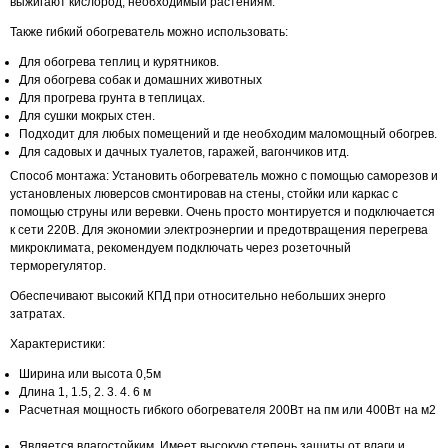
выжигают кислород, необходимый растениям.
Также гибкий обогреватель можно использовать:
Для обогрева теплиц и курятников.
Для обогрева собак и домашних животных
Для прогрева грунта в теплицах.
Для сушки мокрых стен.
Подходит для любых помещений и где необходим маломощный обогрев.
Для садовых и дачных туалетов, гаражей, вагончиков итд.
Способ монтажа: Установить обогреватель можно с помощью саморезов и
установленых люверсов смонтировав на стены, стойки или каркас с
помощью струны или веревки. Очень просто монтируется и подключается
к сети 220В. Для экономии электроэнергии и предотвращения перегрева
микроклимата, рекомендуем подключать через розеточный
терморегулятор.
Обеспечивают высокий КПД при относительно небольших энерго
затратах.
Характеристики:
Ширина или высота 0,5м
Длина 1, 1.5, 2. 3. 4. 6 м
Расчетная мощность гибкого обогревателя 200Вт на пм или 400Вт на м2
Является влагостойким. Имеет высокую степень защиты от влаги и